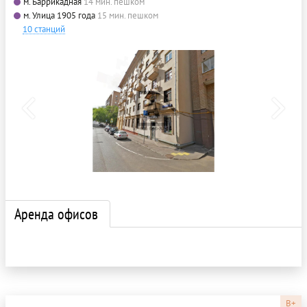
м. Баррикадная
14 мин. пешком
м. Улица 1905 года
15 мин. пешком
10 станций
Аренда офисов
B+