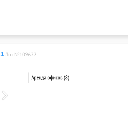
.1
Лот №109622
Аренда офисов
(8)