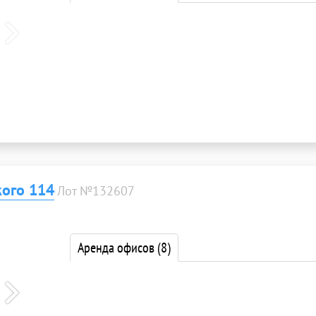
кого 114
Лот №132607
Аренда офисов
(8)