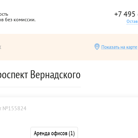
+7 495
ость
ов без комиссии.
Остав
х
Показать на карте
роспект Вернадского
т №155824
Аренда офисов
(1)