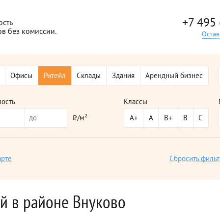
+7 495
ость
ов без комиссии.
Остав
Офисы
Ритейл
Склады
Здания
Арендный бизнес
мость
Классы
/м²
А+
А
В+
В
С
i
арте
Сбросить фильт
й в районе Внуково