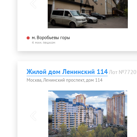
м. Воробьевы горы
4 мин. пешком
Жилой дом Ленинский 114
Лот №7720
Москва, Ленинский проспект, дом 114