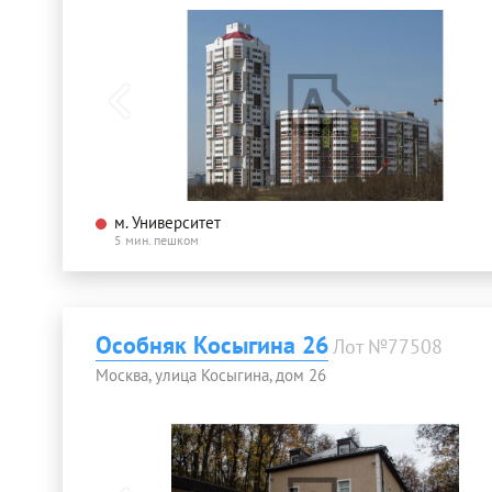
м. Университет
5 мин. пешком
Особняк Косыгина 26
Лот №77508
Москва, улица Косыгина, дом 26