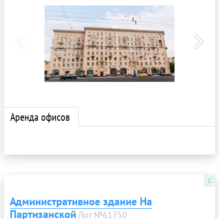
Аренда офисов
C
Административное здание На
Партизанской
Лот №61750