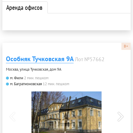
Аренда офисов
B+
Особняк Тучковская 9А
Лот №57662
Москва, улица Тучковская, дом 9А
м. Фили
2 мин. пешком
м. Багратионовская
12 мин. пешком