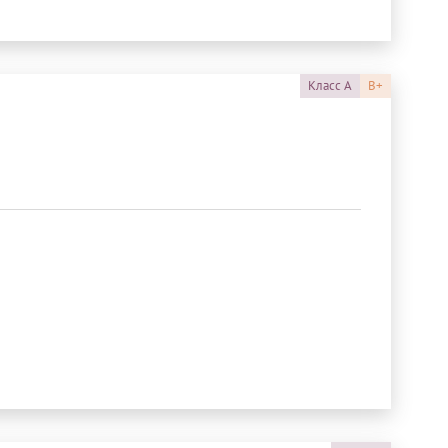
Класс
A
B+