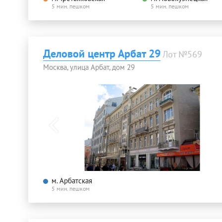
5 мин. пешком
5 мин. пешком
Деловой центр Арбат 29
Лот №569
Москва, улица Арбат, дом 29
м. Арбатская
5 мин. пешком