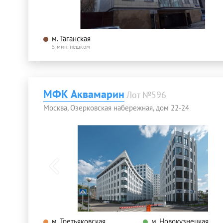
м. Таганская
5 мин. пешком
МФК Аквамарин
Лот №596
Москва, Озерковская набережная, дом 22-24
м. Третьяковская
м. Новокузнецкая