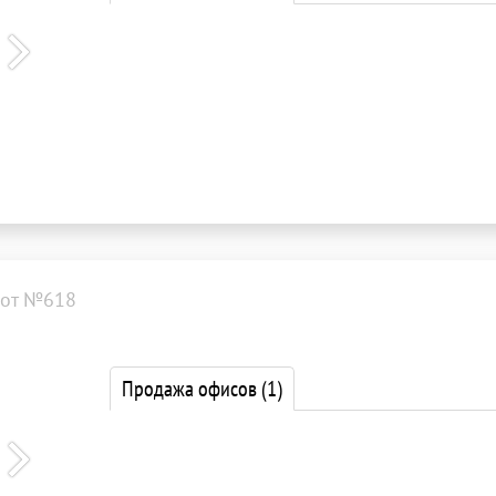
от №618
Продажа офисов
(1)