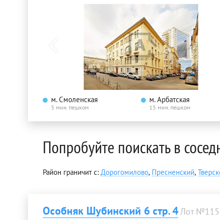
м. Смоленская
м. Арбатская
5 мин. пешком
15 мин. пешком
Попробуйте поискать в сосед
Район граничит с:
Дорогомилово
,
Пресненский
,
Тверск
Особняк Шубинский 6 стр. 4
Лот №115