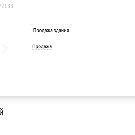
№2188
Продажа здания
Продажа
й