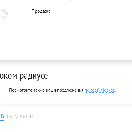
Продажа
оком радиусе
Посмотрите также наши предложения
по всей Москве
.
.6
Лот №86041