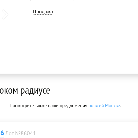
Продажа
оком радиусе
Посмотрите также наши предложения
по всей Москве
.
.6
Лот №86041