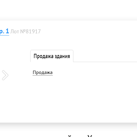
. 1
Лот №81917
Продажа здания
Продажа