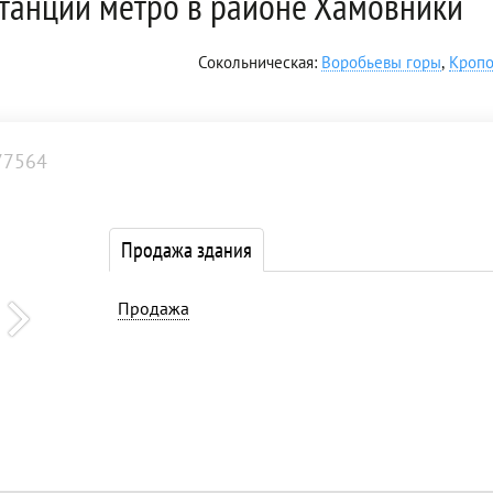
станции метро в районе Хамовники
Сокольническая:
Воробьевы горы
,
Кропо
77564
Продажа здания
Продажа