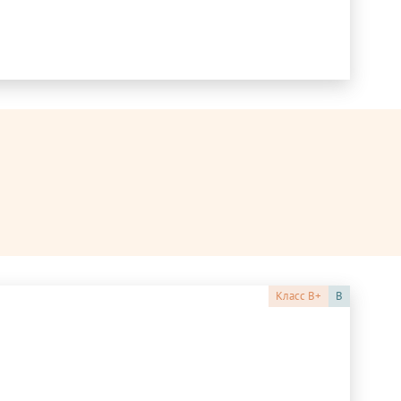
Класс
B+
B