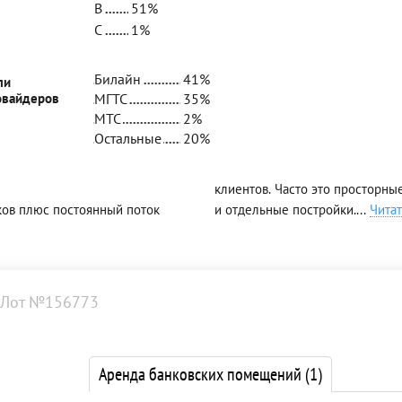
B
51%
C
1%
Билайн
41%
ли
овайдеров
МГТС
35%
МТС
2%
Остальные
20%
клиентов. Часто это просторн
ков плюс постоянный поток
и отдельные постройки.
...
Читат
Лот №156773
Аренда банковских помещений
(1)