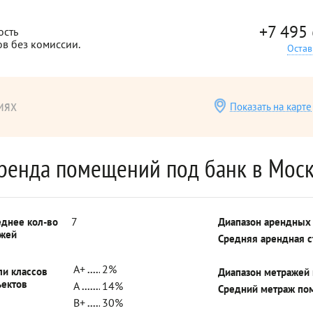
+7 495
ость
ов без комиссии.
Остав
иях
Показать на карте
ренда помещений под банк в Мос
7
еднее кол-во
Диапазон арендных
ажей
Средняя арендная 
A+
2%
ли классов
Диапазон метражей
ъектов
A
14%
Средний метраж по
B+
30%