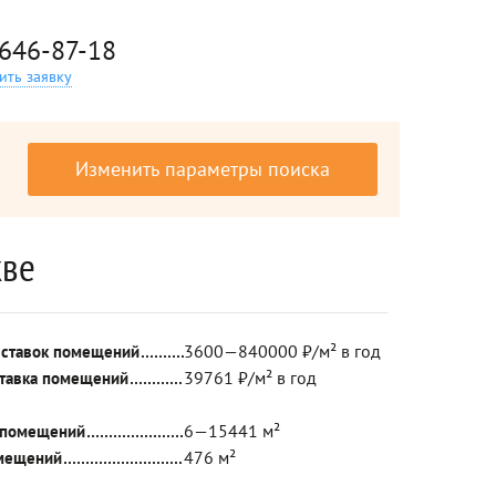
 646-87-18
ить заявку
Изменить параметры поиска
кве
3600—840000 ₽/м² в год
 ставок помещений
39761 ₽/м² в год
ставка помещений
6—15441 м²
 помещений
476 м²
мещений