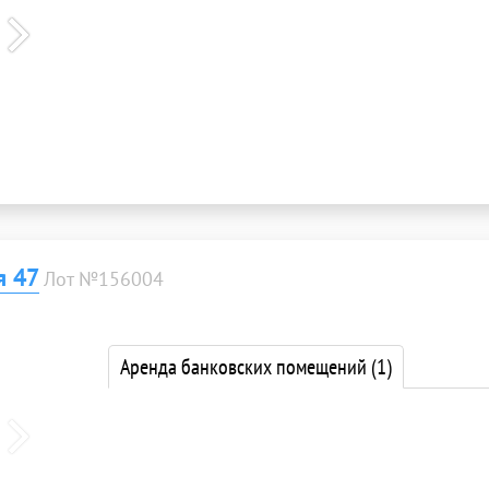
я 47
Лот №156004
Аренда банковских помещений
(1)