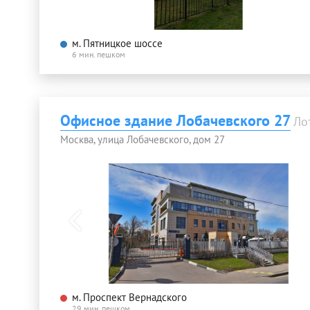
м. Пятницкое шоссе
6 мин. пешком
Офисное здание Лобачевского 27
Ло
Москва, улица Лобачевского, дом 27
м. Проспект Вернадского
29 мин. пешком