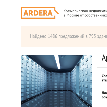
Коммерческая недвижим
в Москве от собственник
Найдено 1486 предложений в 795 здан
А
Ср
эт
До
об