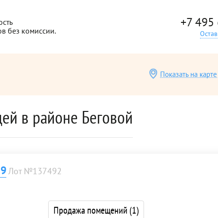
+7 495
ость
ов без комиссии.
Остав
Показать на карте
ей в районе Беговой
 9
Лот №137492
Продажа помещений
(1)