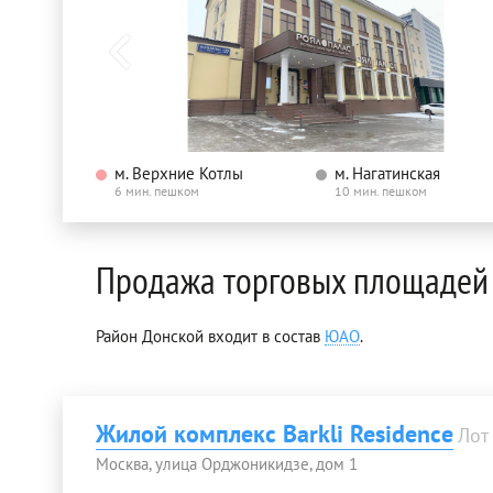
м. Верхние Котлы
м. Нагатинская
6 мин. пешком
10 мин. пешком
Продажа торговых площадей 
Район Донской входит в состав
ЮАО
.
Жилой комплекс Barkli Residence
Лот
Москва, улица Орджоникидзе, дом 1