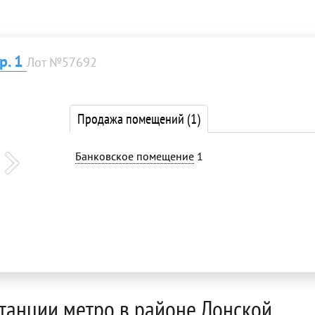
р. 1
Лот №57692
Продажа помещений
(1)
Банковское помещение
1
станции метро в районе Донской