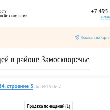
+7 495
ость
ов без комиссии.
Остав
Показать на карте
ей в районе Замоскворечье
4, строение 3
Лот №156667
Продажа помещений
(1)