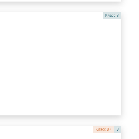
Класс
B
Класс
B+
B