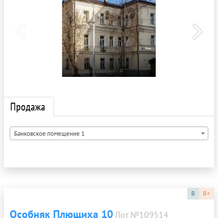
Продажа
Банковское помещение 1
B
B+
Особняк Плющиха 10
Лот №109514