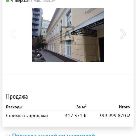
м. Тверская
5 мин. пешком
Продажа
2
Расходы
За м
Итого
Стоимость продажи
412 371 ₽
399 999 870 ₽
Продажа зданий по налоговой