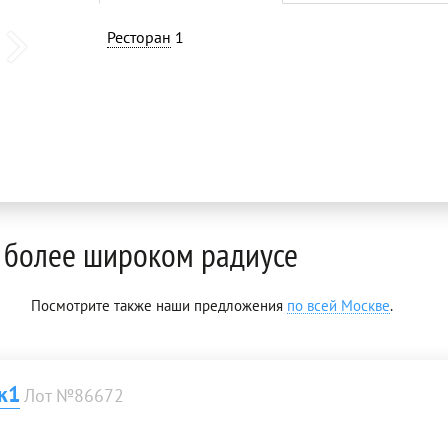
Ресторан
1
 более широком радиусе
Посмотрите также наши предложения
по всей Москве
.
к1
Лот №86672