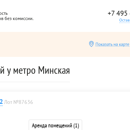
+7 495
ость
ов без комиссии.
Остав
Показать на карте
й у метро Минская
2
Лот №87636
Аренда помещений
(1)