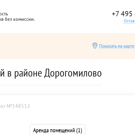
+7 495
ость
ов без комиссии.
Остав
Показать на карте
й в районе Дорогомилово
от №148512
Аренда помещений
(1)