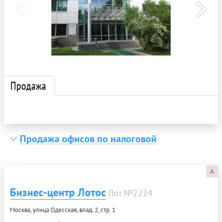
Продажа
Продажа офисов по налоговой
A
Бизнес-центр Лотос
Лот №2224
Москва, улица Одесская, влад. 2, стр. 1