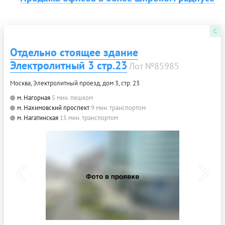
C
Отдельно стоящее здание
Электролитный 3 стр.23
Лот №85985
Москва, Электролитный проезд, дом 3, стр. 23
м. Нагорная
5 мин. пешком
м. Нахимовский проспект
9 мин. транспортом
м. Нагатинская
15 мин. транспортом