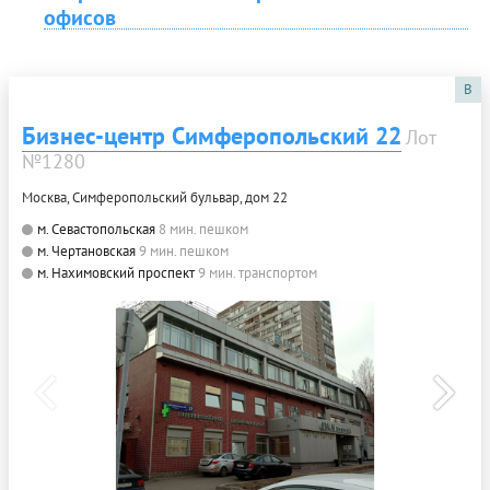
офисов
B
Бизнес-центр Симферопольский 22
Лот
№1280
Москва, Симферопольский бульвар, дом 22
м. Севастопольская
8 мин. пешком
м. Чертановская
9 мин. пешком
м. Нахимовский проспект
9 мин. транспортом