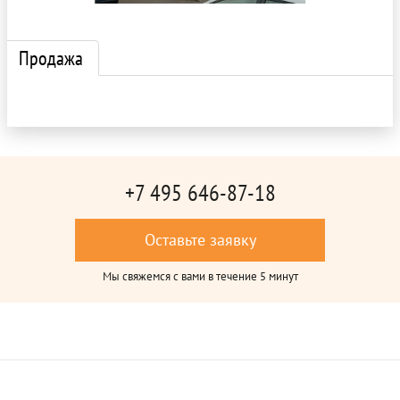
Продажа
+7 495 646-87-18
Оставьте заявку
Мы свяжемся с вами в течение 5 минут