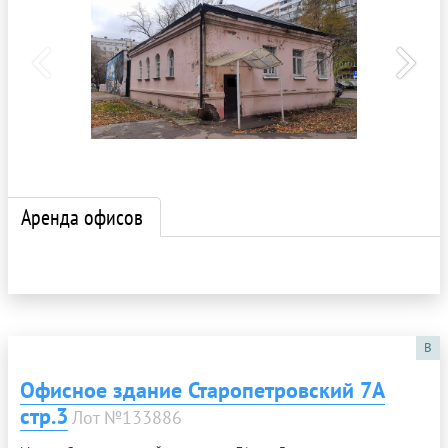
Аренда офисов
B
Офисное здание Старопетровский 7А
стр.3
Лот №133886