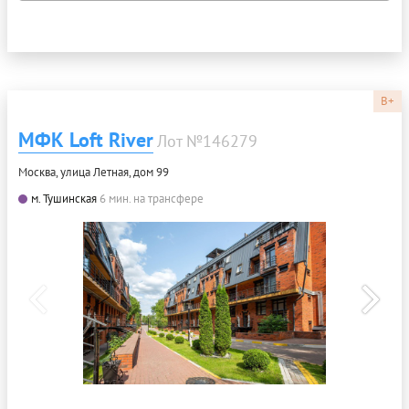
B+
МФК Loft River
Лот №146279
Москва, улица Летная, дом 99
м. Тушинская
6 мин. на трансфере