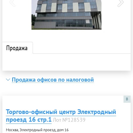
Продажа
Продажа офисов по налоговой
B
Торгово-офисный центр Электродный
проезд 16 стр.1
Лот №128539
Москва, Электродный проезд, дом 16