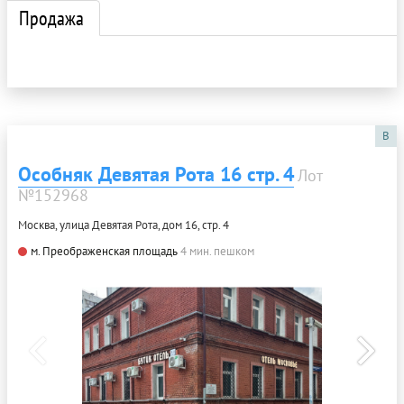
Продажа
B
Особняк Девятая Рота 16 стр. 4
Лот
№152968
Москва, улица Девятая Рота, дом 16, стр. 4
м. Преображенская площадь
4 мин. пешком