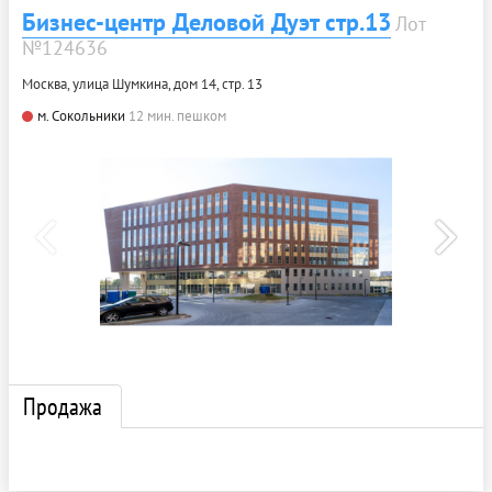
Бизнес-центр Деловой Дуэт стр.13
Лот
№124636
Москва, улица Шумкина, дом 14, стр. 13
м. Сокольники
12 мин. пешком
Продажа