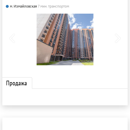
м. Измайловская
7 мин. транспортом
Продажа