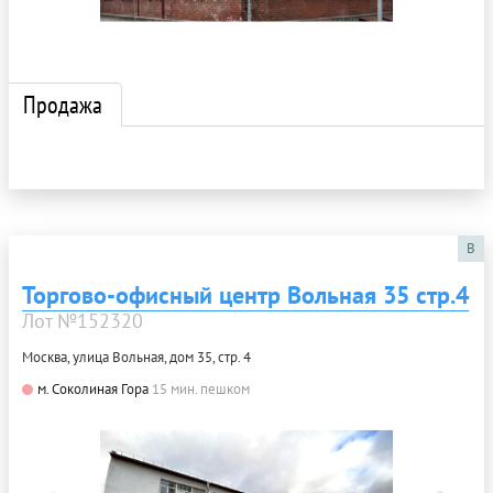
Продажа
B
Торгово-офисный центр Вольная 35 стр.4
Лот №152320
Москва, улица Вольная, дом 35, стр. 4
м. Соколиная Гора
15 мин. пешком