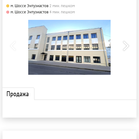
м. Шоссе Энтузиастов
2 мин. пешком
м. Шоссе Энтузиастов
4 мин. пешком
Продажа