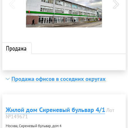
Продажа
Продажа офисов в соседних округах
Жилой дом Сиреневый бульвар 4/1
Лот
№149671
Москва, Сиреневый бульвар, дом 4