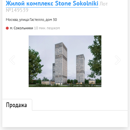
Жилой комплекс Stone Sokolniki
Лот
№149539
Москва, улица Гастелло, дом 30
м. Сокольники
10 мин. пешком
Продажа