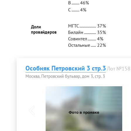
B
46%
C
4%
МГТС
37%
Доли
провайдеров
Билайн
35%
Совинтел
4%
Остальные
22%
Особняк Петровский 3 стр.3
Лот №158
Москва, Петровский бульвар, дом 3, стр. 3