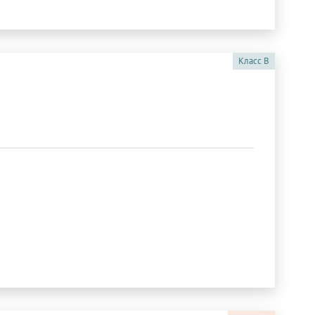
Класс
B