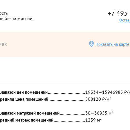
+7 495
ость
ов без комиссии.
Остав
иях
Показать на карте
19334—15946985 ₽/
иапазон цен помещений
508120 ₽/м²
редняя цена помещений
30—36955 м²
иапазон метражей помещений
1239 м²
редний метраж помещений