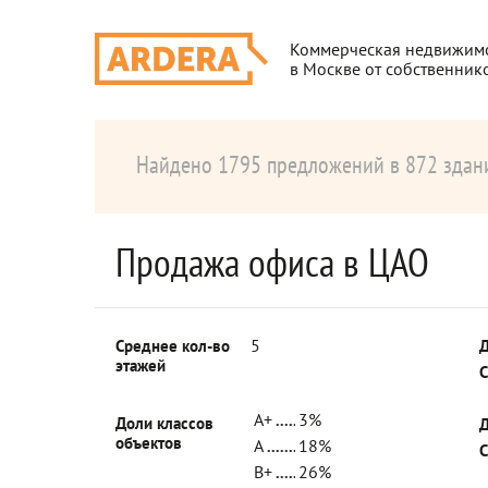
Коммерческая недвижим
в Москве от собственник
Найдено 1795 предложений в 872 здан
Продажа офиса в ЦАО
5
Среднее кол-во
Д
этажей
С
A+
3%
Доли классов
Д
объектов
A
18%
С
B+
26%