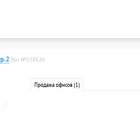
р.2
Лот №158526
Продажа офисов
(1)