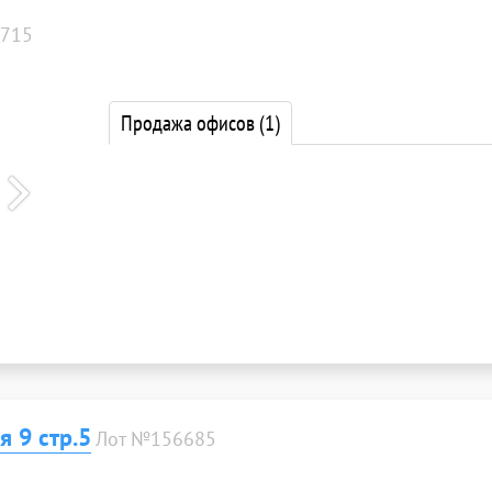
715
Продажа офисов
(1)
 9 стр.5
Лот №156685