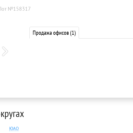
Лот №158317
Продажа офисов
(1)
округах
ЮАО