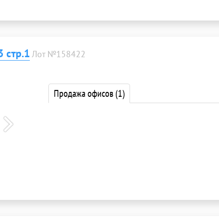
 стр.1
Лот №158422
Продажа офисов
(1)