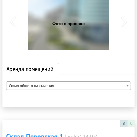
Аренда помещений
Склад общего назначения 1
B
C
Склад Перовская 1
Лот №124394