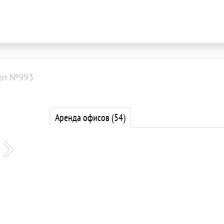
от №993
Аренда офисов
(54)