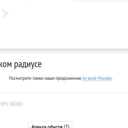
ком радиусе
Посмотрите также наши предложения
по всей Москве
.
 №138040
Аренда офисов
(2)