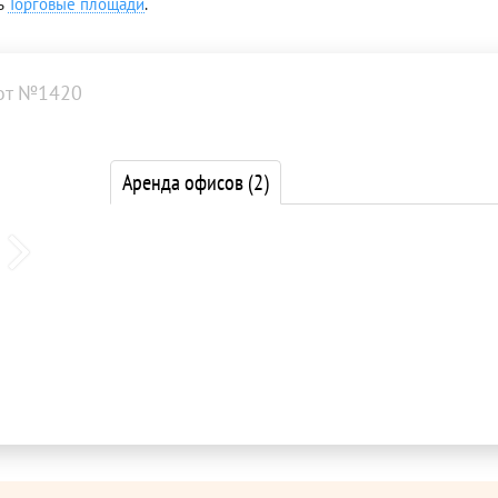
ь
Торговые площади
.
от №1420
Аренда офисов
(2)