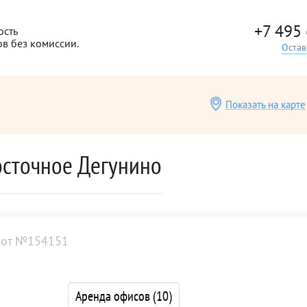
+7 495
ость
ов без комиссии.
Остав
Показать на карте
осточное Дегунино
от №154151
Аренда офисов
(10)