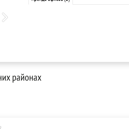
них районах
2