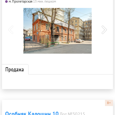
м. Пролетарская
13 мин. пешком
Продажа
B+
Особняк Калошин 10
Лот №30215