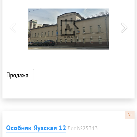
Продажа
B+
Особняк Яузская 12
Лот №25313