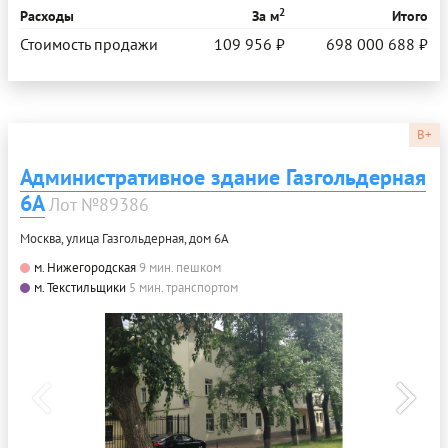
2
Расходы
За м
Итого
Стоимость продажи
109 956 ₽
698 000 688 ₽
B+
Административное здание Газгольдерная
6А
Лот №89386
Москва, улица Газгольдерная, дом 6А
м. Нижегородская
9 мин. пешком
м. Текстильщики
5 мин. транспортом