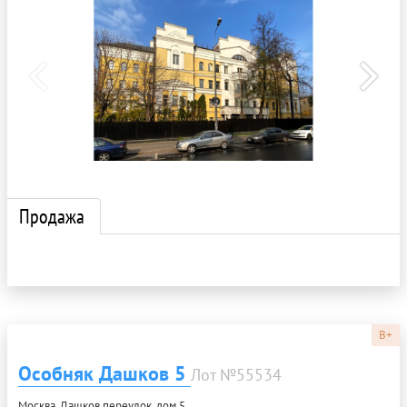
Продажа
B+
Особняк Дашков 5
Лот №55534
Москва, Дашков переулок, дом 5