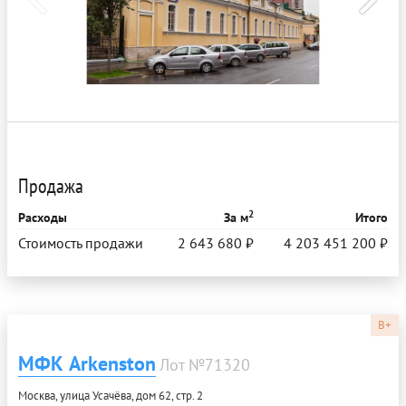
Продажа
2
Расходы
За м
Итого
Стоимость продажи
2 643 680 ₽
4 203 451 200 ₽
B+
МФК Arkenston
Лот №71320
Москва, улица Усачёва, дом 62, стр. 2