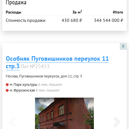
Продажа
2
Расходы
За м
Итого
Стоимость продажи
430 680 ₽
344 544 000 ₽
B
Особняк Пуговишников переулок 11
стр.3
Лот №25453
Москва, Пуговишников переулок, дом 11, стр. 3
м. Парк культуры
6 мин. пешком
м. Фрунзенская
8 мин. пешком