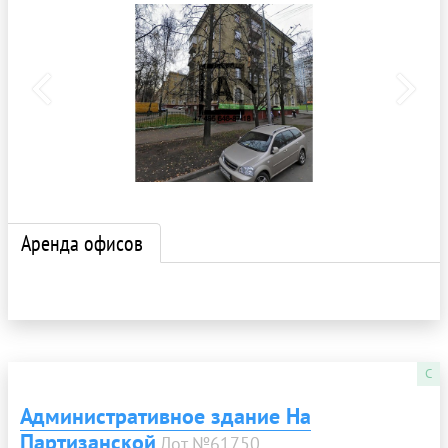
Аренда офисов
C
Административное здание На
Партизанской
Лот №61750