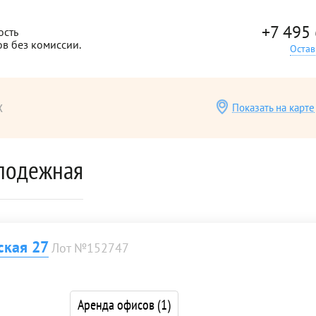
+7 495
ость
ов без комиссии.
Остав
х
Показать на карте
лодежная
ская 27
Лот №152747
Аренда офисов
(1)