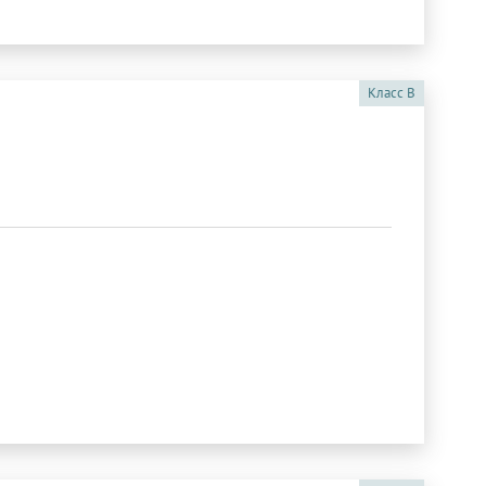
Класс
B