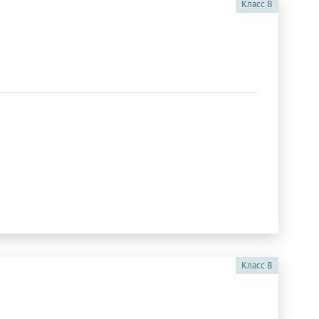
Класс
B
Класс
B