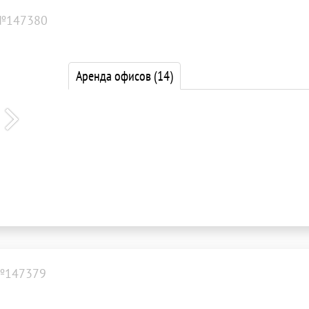
№147380
Аренда офисов
(14)
№147379