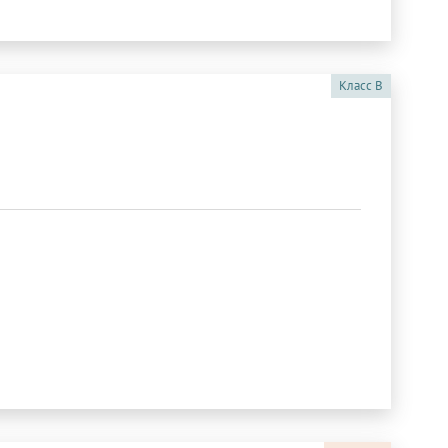
Класс
B