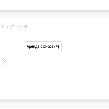
5
Лот №137280
Аренда офисов
(4)