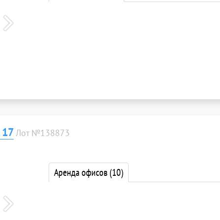
 17
Лот №138873
Аренда офисов
(10)