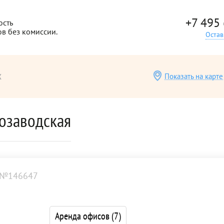
+7 495
ость
ов без комиссии.
Остав
х
Показать на карте
озаводская
 №146647
Аренда офисов
(7)