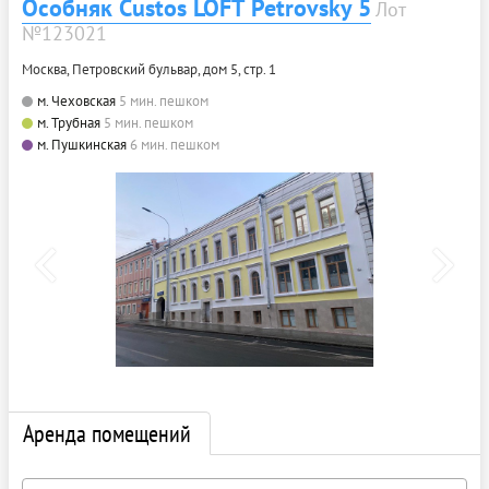
Особняк Custos LOFT Petrovsky 5
Лот
№123021
Москва, Петровский бульвар, дом 5, стр. 1
м. Чеховская
5 мин. пешком
м. Трубная
5 мин. пешком
м. Пушкинская
6 мин. пешком
Аренда помещений