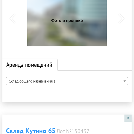
Аренда помещений
Склад общего назначения 1
B
Склад Кутино 65
Лот №150437