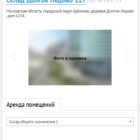
Склад Долгое Лёдово 127
Лот №149753
Московская область, городской округ Щёлково, деревня Долгое Лёдово
, дом 127А
Аренда помещений
Склад общего назначения 1