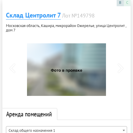
B
C
Склад Центролит 7
Лот №149798
Московская область, Кашира, микрорайон Ожерелье, улица Центролит ,
дом 7
Аренда помещений
Склад общего назначения 1