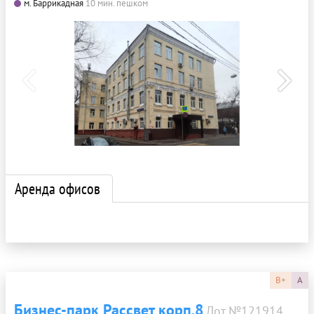
м. Баррикадная
10 мин. пешком
Аренда офисов
B+
A
Бизнес-парк Рассвет корп.8
Лот №121914