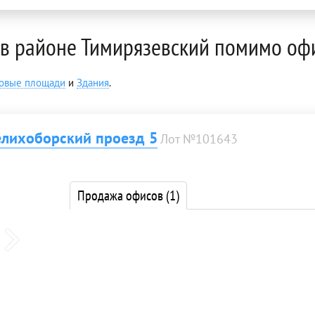
в районе Тимирязевский помимо оф
говые площади
и
Здания
.
елихоборский проезд 5
Лот №101643
Продажа офисов
(1)