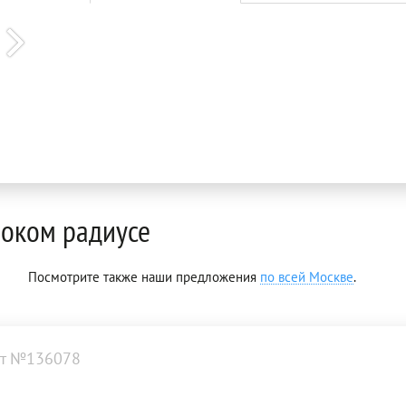
оком радиусе
Посмотрите также наши предложения
по всей Москве
.
т №136078