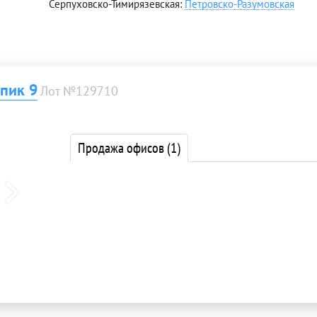
Серпуховско-Тимирязевская:
Петровско-Разумовская
пик 9
Лот №129710
Продажа офисов
(1)