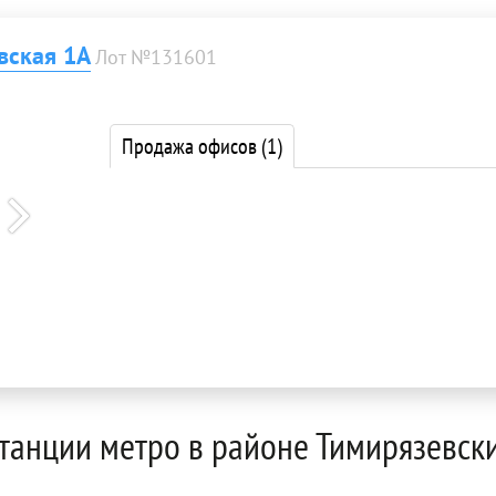
вская 1А
Лот №131601
Продажа офисов
(1)
станции метро в районе Тимирязевск