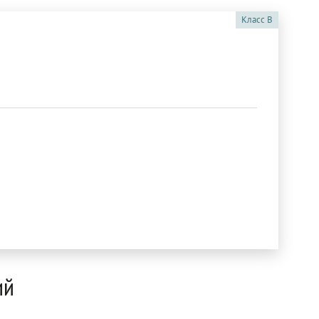
Класс
B
ий