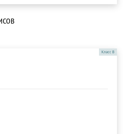
исов
Класс
B