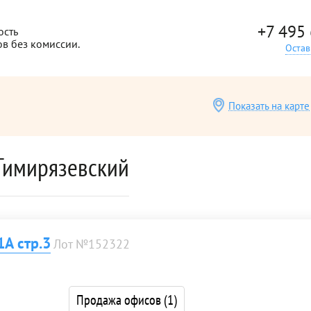
+7 495
ость
ов без комиссии.
Остав
Показать на карте
Тимирязевский
А стр.3
Лот №152322
Продажа офисов
(1)