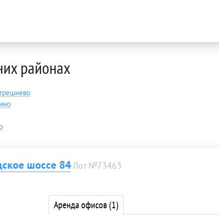
них районах
трешнево
ино
о
дское шоссе 84
Лот №73463
Аренда офисов
(1)