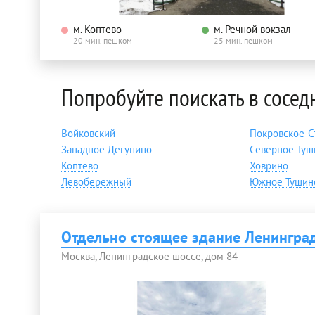
м. Коптево
м. Речной вокзал
20 мин. пешком
25 мин. пешком
Попробуйте поискать в сосед
Войковский
Покровское-С
Западное Дегунино
Северное Туш
Коптево
Ховрино
Левобережный
Южное Тушин
Отдельно стоящее здание Ленингра
Москва, Ленинградское шоссе, дом 84