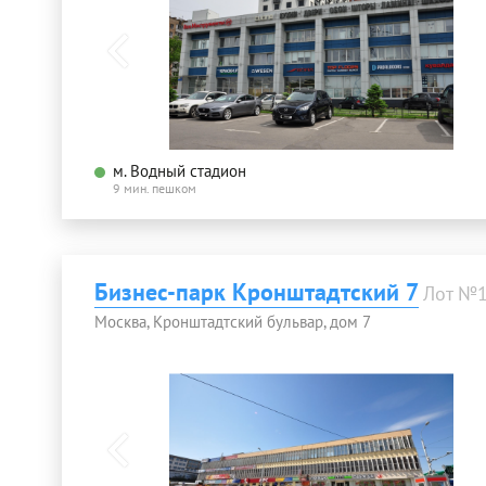
м. Водный стадион
9 мин. пешком
Бизнес-парк Кронштадтский 7
Лот №
Москва, Кронштадтский бульвар, дом 7