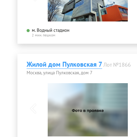
м. Водный стадион
2 мин. пешком
Жилой дом Пулковская 7
Лот №1866
Москва, улица Пулковская, дом 7