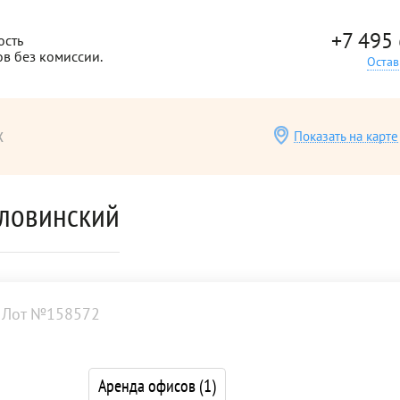
+7 495
ость
ов без комиссии.
Остав
х
Показать на карте
оловинский
Лот №158572
Аренда офисов
(1)