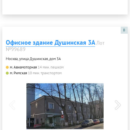
B
Офисное здание Душинская 3А
Лот
№99689
Москва, улица Душинская, дом 3А
м. Авиамоторная
14 мин. пешком
м. Римская
10 мин. транспортом