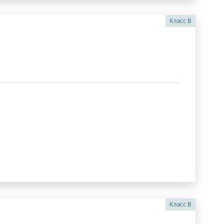
Класс
B
Класс
B