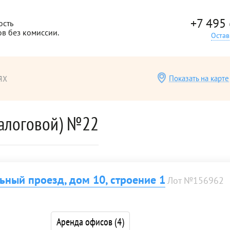
+7 495
ость
ов без комиссии.
Остав
ях
Показать на карте
алоговой) №22
ный проезд, дом 10, строение 1
Лот №156962
Аренда офисов
(4)