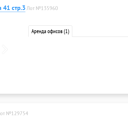
 41 стр.3
Лот №135960
Аренда офисов
(1)
от №129754