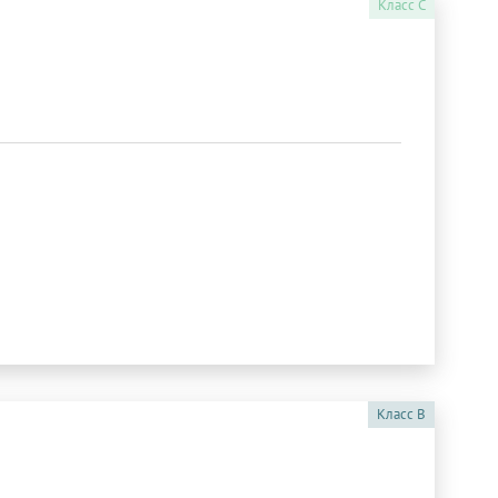
Класс
C
Класс
B