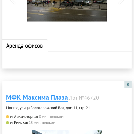
Аренда офисов
B
МФК Максима Плаза
Лот №46720
Москва, улица Золоторожский Вал, дом 11, стр. 21
м. Авиамоторная
8 мин. пешком
м. Римская
15 мин. пешком