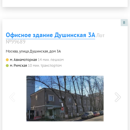
B
Офисное здание Душинская 3А
Лот
№99689
Москва, улица Душинская, дом 3А
м. Авиамоторная
14 мин. пешком
м. Римская
10 мин. транспортом