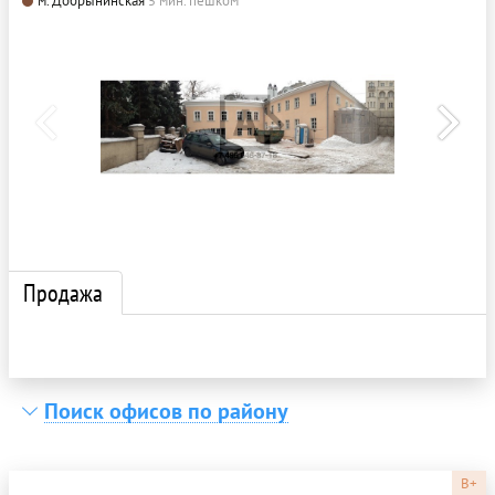
м. Добрынинская
5 мин. пешком
Продажа
Поиск офисов по району
B+