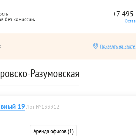
+7 495
ость
ов без комиссии.
Остав
х
Показать на карте
тровско-Разумовская
ивный 19
Лот №133912
Аренда офисов
(1)