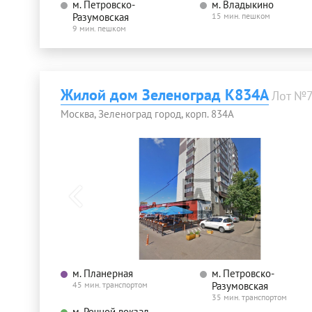
м. Петровско-
м. Владыкино
Разумовская
15 мин. пешком
9 мин. пешком
Жилой дом Зеленоград К834А
Лот №
Москва, Зеленоград город, корп. 834А
м. Планерная
м. Петровско-
45 мин. транспортом
Разумовская
35 мин. транспортом
м. Речной вокзал