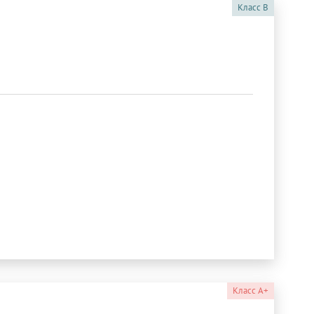
Класс
B
Класс
A+