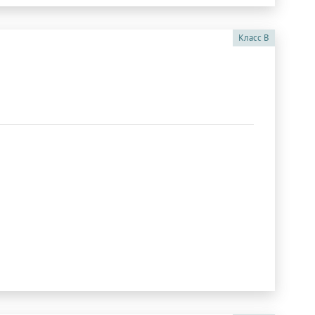
Класс
B