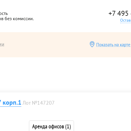
+7 495
ость
ов без комиссии.
Остав
ии
Показать на карте
 корп.1
Лот №147207
Аренда офисов
(1)