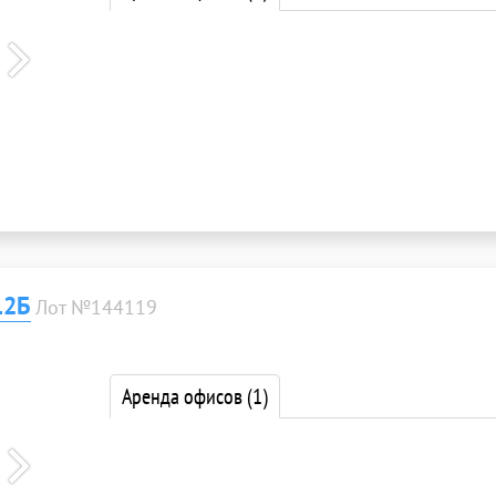
12Б
Лот №144119
Аренда офисов
(1)