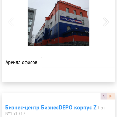
Аренда офисов
A
B+
Бизнес-центр БизнесDEPO корпус Z
Лот
№131317