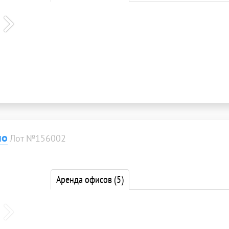
но
Лот №156002
Аренда офисов
(5)