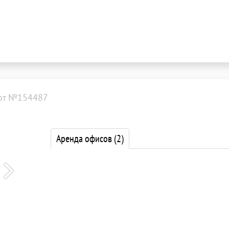
от №154487
Аренда офисов
(2)