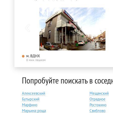
м. ВДНХ
8 мин. пешком
Попробуйте поискать в сосед
Алексеевский
Мещанский
Бутырский
Отрадное
Марфино
Ростокино
Марьина роща
Свиблово