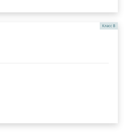
Класс
B