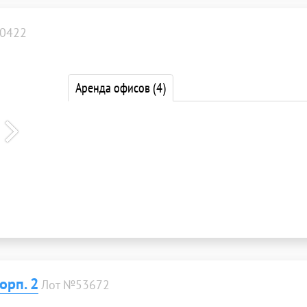
0422
Аренда офисов
(4)
орп. 2
Лот №53672