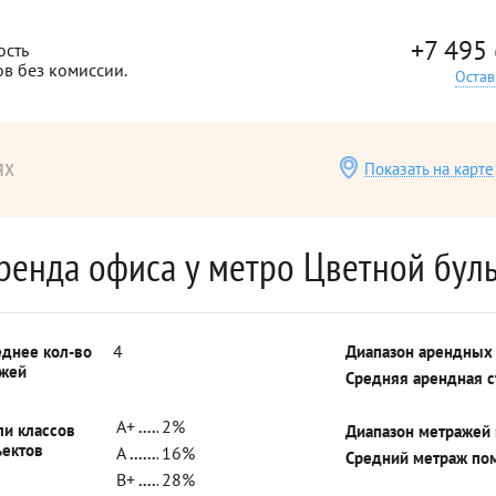
+7 495
ость
ов без комиссии.
Остав
ях
Показать на карте
ренда офиса у метро Цветной бул
4
еднее кол-во
Диапазон арендных
ажей
Средняя арендная 
A+
2%
ли классов
Диапазон метражей
ъектов
A
16%
Средний метраж по
B+
28%