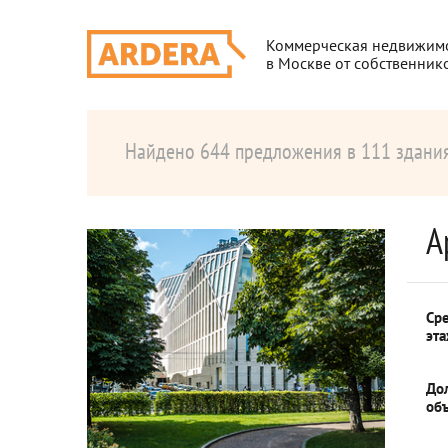
Коммерческая недвижим
в Москве от собственник
Найдено 644 предложения в 111 здани
А
Ср
эт
До
об