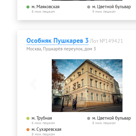
м. Маяковская
м. Цветной бульвар
8 мин. пешком
9 мин. пешком
Особняк Пушкарев 3
Лот №149421
Москва, Пушкарёв переулок, дом 3
м. Трубная
м. Цветной бульвар
6 мин. пешком
8 мин. пешком
м. Сухаревская
8 мин. пешком