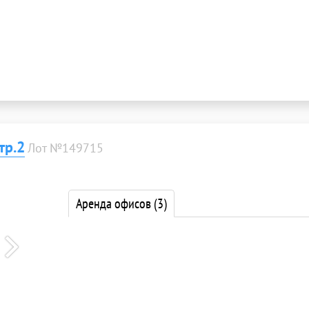
тр.2
Лот №149715
Аренда офисов
(3)