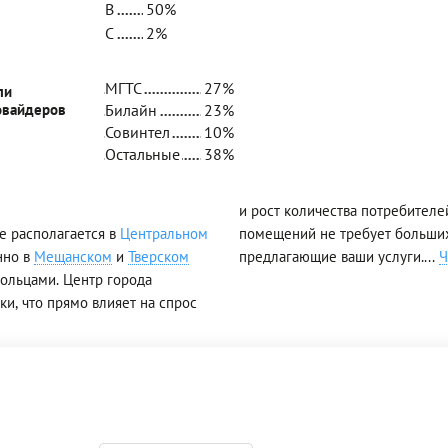
B
50%
C
2%
МГТС
27%
ли
овайдеров
Билайн
23%
Совинтел
10%
Остальные
38%
и рост количества потребител
е располагается в
Центральном
помещений не требует больших
нно в
Мещанском
и
Тверском
предлагающие ваши услуги.
...
Ч
ольцами. Центр города
и, что прямо влияет на спрос
3