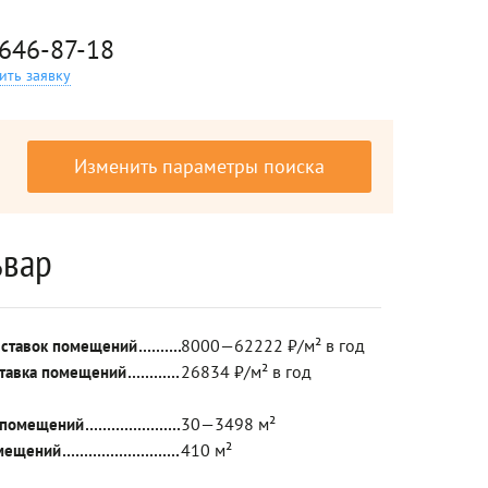
 646-87-18
ить заявку
Изменить параметры поиска
ьвар
8000—62222 ₽/м² в год
 ставок помещений
26834 ₽/м² в год
ставка помещений
30—3498 м²
 помещений
410 м²
мещений