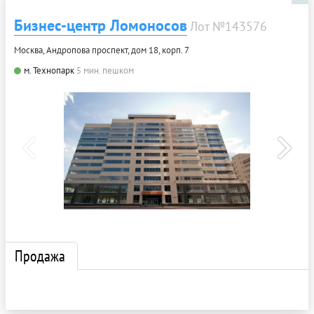
Бизнес-центр Ломоносов
Лот №143576
Москва, Андропова проспект, дом 18, корп. 7
м. Технопарк
5 мин. пешком
Продажа