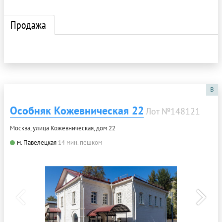
Продажа
B
Особняк Кожевническая 22
Лот №148121
Москва, улица Кожевническая, дом 22
м. Павелецкая
14 мин. пешком