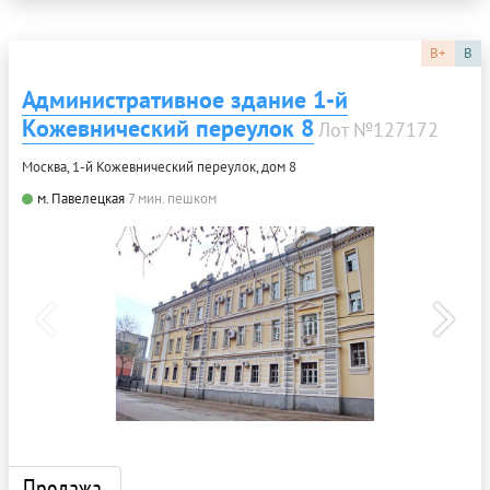
B+
B
Административное здание 1-й
Кожевнический переулок 8
Лот №127172
Москва, 1-й Кожевнический переулок, дом 8
м. Павелецкая
7 мин. пешком
Продажа