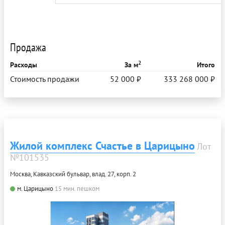
Продажа
2
Расходы
За м
Итого
Стоимость продажи
52 000 ₽
333 268 000 ₽
Жилой комплекс Счастье в Царицыно
Лот
№101535
Москва, Кавказский бульвар, влад. 27, корп. 2
м. Царицыно
15 мин. пешком