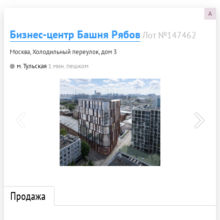
A
Бизнес-центр Башня Рябов
Лот №147462
Москва, Холодильный переулок, дом 3
м. Тульская
1 мин. пешком
Продажа