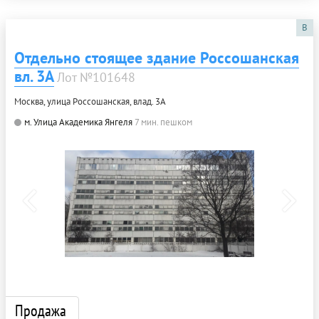
B
Отдельно стоящее здание Россошанская
вл. 3А
Лот №101648
Москва, улица Россошанская, влад. 3А
м. Улица Академика Янгеля
7 мин. пешком
Продажа