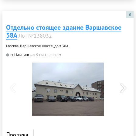
B
Отдельно стоящее здание Варшавское
38А
Лот №138032
Москва, Варшавское шоссе, дом 38А
м. Нагатинская
9 мин. пешком
Продажа