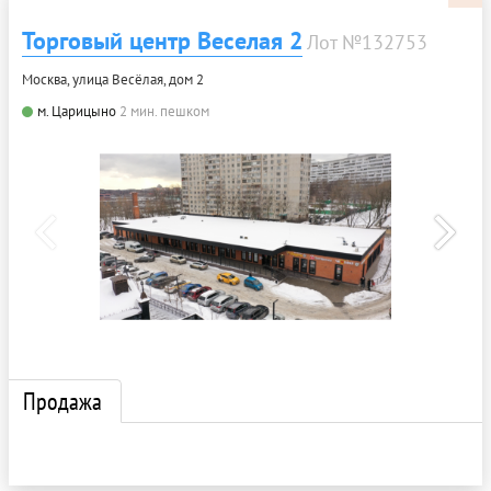
Торговый центр Веселая 2
Лот №132753
Москва, улица Весёлая, дом 2
м. Царицыно
2 мин. пешком
Продажа