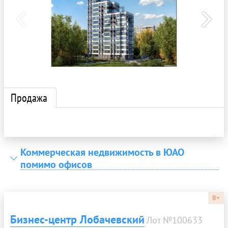
Продажа
Коммерческая недвижимость в ЮАО
помимо офисов
B+
Бизнес-центр Лобачевский
Лот №100633