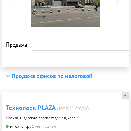
Продажа
Продажа офисов по налоговой
A
Технопарк PLAZA
Лот №123996
Москва, Андропова проспект, дом 10, корп. 1
м. Технопарк
1 мин. пешком