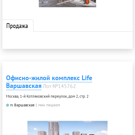
Продажа
Офисно-жилой комплекс Life
Варшавская
Лот №145762
Москва, 1-й Котляковский переулок, дом 2, стр. 2
м. Варшавская
1 мин. пешком