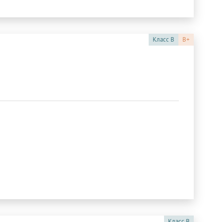
Класс
B
B+
Класс
B