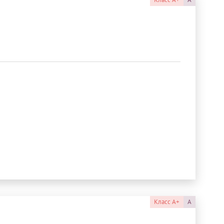
Класс
A+
A