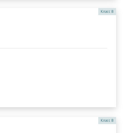
Класс
B
Класс
B