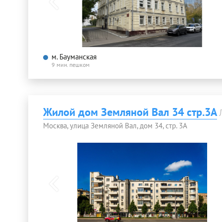
м. Бауманская
9 мин. пешком
Жилой дом Земляной Вал 34 стр.3А
Москва, улица Земляной Вал, дом 34, стр. 3А